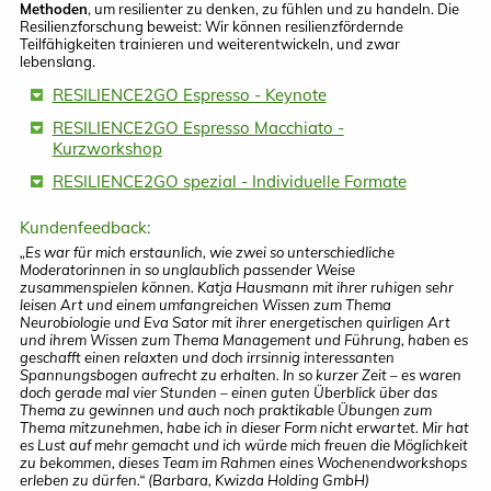
Methoden
, um resilienter zu denken, zu fühlen und zu handeln. Die
Resilienzforschung beweist: Wir können resilienzfördernde
Teilfähigkeiten trainieren und weiterentwickeln, und zwar
lebenslang.
RESILIENCE2GO Espresso - Keynote
RESILIENCE2GO Espresso Macchiato -
Kurzworkshop
RESILIENCE2GO spezial - Individuelle Formate
Kundenfeedback:
„Es war für mich erstaunlich, wie zwei so unterschiedliche
Moderatorinnen in so unglaublich passender Weise
zusammenspielen können. Katja Hausmann mit ihrer ruhigen sehr
leisen Art und einem umfangreichen Wissen zum Thema
Neurobiologie und Eva Sator mit ihrer energetischen quirligen Art
und ihrem Wissen zum Thema Management und Führung, haben es
geschafft einen relaxten und doch irrsinnig interessanten
Spannungsbogen aufrecht zu erhalten. In so kurzer Zeit – es waren
doch gerade mal vier Stunden – einen guten Überblick über das
Thema zu gewinnen und auch noch praktikable Übungen zum
Thema mitzunehmen, habe ich in dieser Form nicht erwartet. Mir hat
es Lust auf mehr gemacht und ich würde mich freuen die Möglichkeit
zu bekommen, dieses Team im Rahmen eines Wochenendworkshops
erleben zu dürfen.“ (Barbara, Kwizda Holding GmbH)