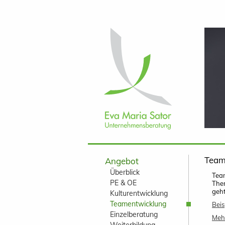
Navigation
überspringen
Navigation
Team
Angebot
überspringen
Überblick
Team
PE & OE
Them
geht
Kulturentwicklung
Teamentwicklung
Beis
Einzelberatung
Mehr
Weiterbildung