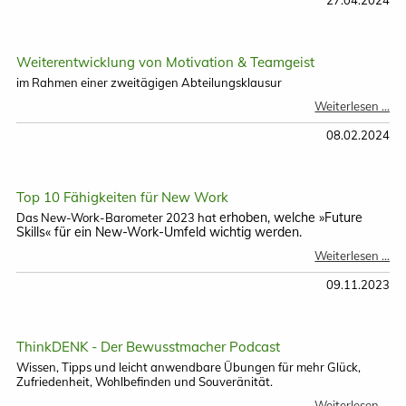
27.04.2024
Weiterentwicklung von Motivation & Teamgeist
im Rahmen einer zweitägigen Abteilungsklausur
We
Weiterlesen …
vo
Mo
08.02.2024
&
Te
Top 10 Fähigkeiten für New Work
erhoben, welche »Future
Das New-Work-Barometer 2023 hat
Skills« für ein New-Work-Umfeld wichtig werden.
To
Weiterlesen …
10
Fä
09.11.2023
für
N
Wo
ThinkDENK - Der Bewusstmacher Podcast
Wissen, Tipps und leicht anwendbare Übungen für mehr Glück,
Zufriedenheit, Wohlbefinden und Souveränität.
Th
Weiterlesen …