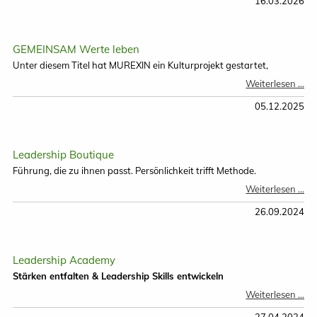
un
16.03.2026
soz
Me
GEMEINSAM Werte leben
Unter diesem Titel hat MUREXIN ein Kulturprojekt gestartet,
GE
Weiterlesen …
We
le
05.12.2025
Leadership Boutique
Führung, die zu ihnen passt. Persönlichkeit trifft Methode.
Le
Weiterlesen …
Bo
26.09.2024
Leadership Academy
Stärken entfalten & Leadership Skills entwickeln
Le
Weiterlesen …
Ac